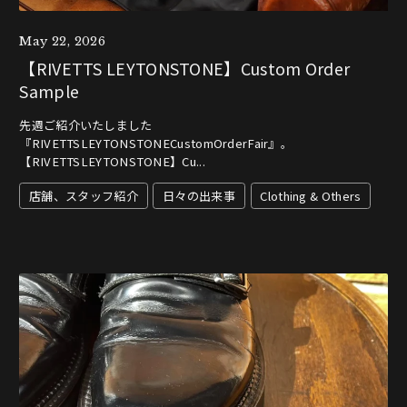
May 22, 2026
【RIVETTS LEYTONSTONE】Custom Order
Sample
先週ご紹介いたしました
『RIVETTSLEYTONSTONECustomOrderFair』。
【RIVETTSLEYTONSTONE】Cu...
店舗、スタッフ紹介
日々の出来事
Clothing & Others