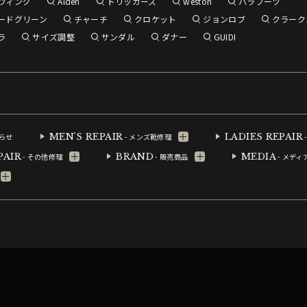
ウィング
Alden
トリッカーズ
weston
パラブーツ
ードグリーン
チャーチ
クロケット
ジョンロブ
クラーク
ラ
サイズ調整
サンダル
ダナー
GUIDI
MEN'S REPAIR
LADIES REPAIR
知らせ
- メンズ靴修理
PAIR
BRAND
MEDIA
- その他修理
- 販売商品
- メディ