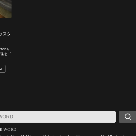
 カスタ
ens。
修理をご
AL
R WORD