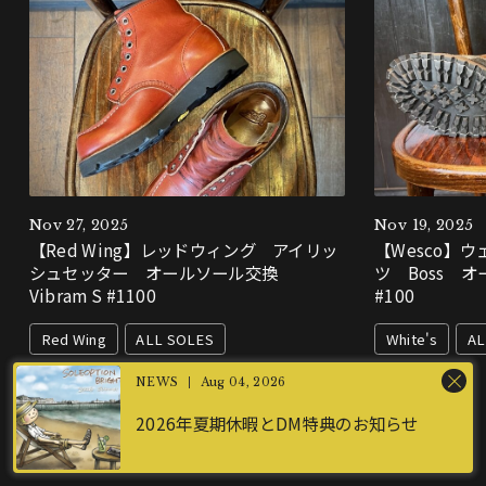
Nov 27, 2025
Nov 19, 2025
【Red Wing】レッドウィング アイリッ
【Wesco】
シュセッター オールソール交換
ツ Boss オ
Vibram S #1100
#100
Red Wing
ALL SOLES
White's
AL
Aug 04, 2026
2026年夏期休暇とDM特典のお知らせ