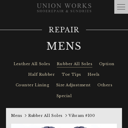
REPAIR
MENS
Leather All Soles
Rubber All Soles
Option
Half Rubber
Toe Tips
Heels
Counter Lining
Size Adjustment
Others
Special
Mens
Rubber All Soles
Vibram #100