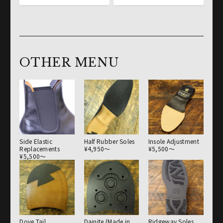
OTHER MENU
Side Elastic
Half Rubber Soles
Insole Adjustment
Replacements
¥4,950〜
¥5,500〜
¥5,500〜
Dove Tail
Dainite (Made in
Ridgeway Soles