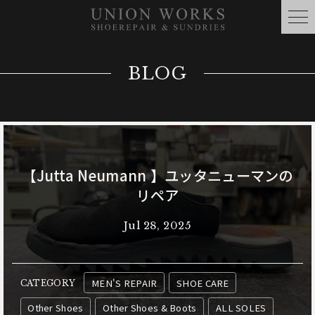
BLOG
【Jutta Neumann 】ユッタニューマンの
リペア
Jul 28, 2025
MEN'S REPAIR
SHOE CARE
CATEGORY
Other Shoes
Other Shoes & Boots
ALL SOLES