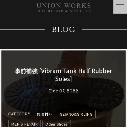
BLOG
事前補強 [Vibram Tank Half Rubber
Soles]
Dec 07, 2022
修理材料
GZIANO&GIRLING
CATEGORY
MEN'S REPAIR
Other Shoes