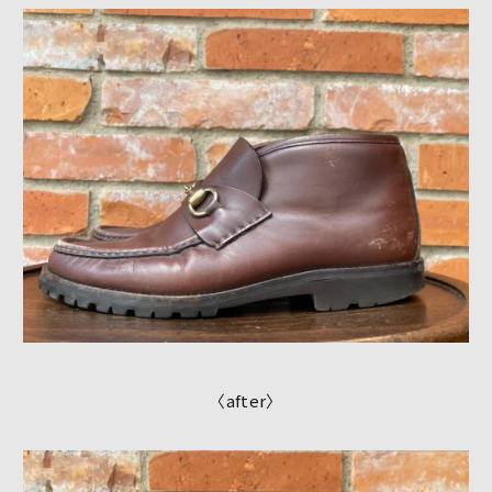
〈after〉