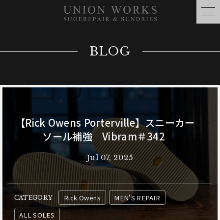
BLOG
【Rick Owens Porterville】スニーカー
ソール補強 Vibram＃342
Jul 07, 2025
Rick Owens
MEN'S REPAIR
CATEGORY
ALL SOLES