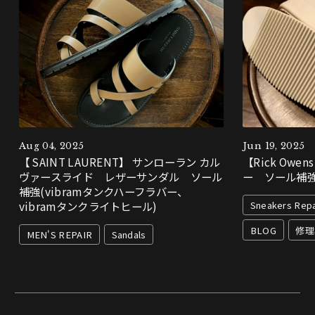
Aug 04, 2025
Jun 19, 2025
【 SAINT LAURENT】 サンローラン カル
【Rick Owe
ヴァースライド レザーサンダル ソール
ー ソール補強 
補強(vibramタンクハーフラバー、
Sneakers Repa
vibramタンクライトヒール)
BLOG
修理
MEN'S REPAIR
Sandals