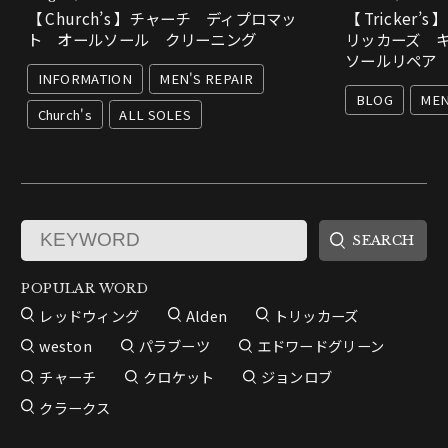
【 Church’s 】チャーチ ディプロマッ
【 Tricker’
ト オールソール クリーニング
リッカーズ 
ソールリペア
INFORMATION
MEN'S REPAIR
BLOG
MEN
Church's
ALL SOLES
POPULAR WORD
レッドウィング
Alden
トリッカーズ
weston
パラブーツ
エドワードグリーン
チャーチ
クロケット
ジョンロブ
クラークス