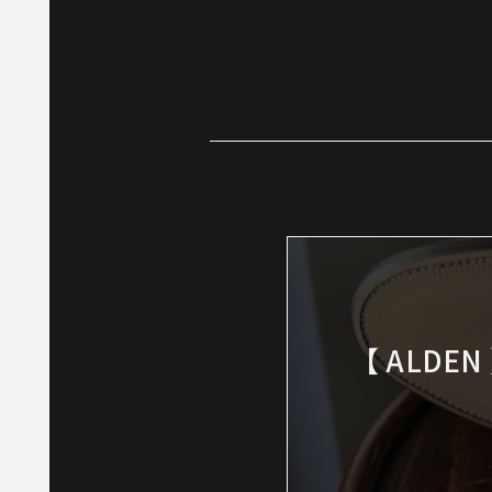
【 ALDE