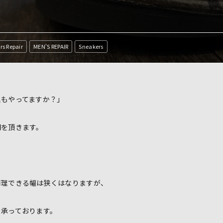
rs Repair
MEN'S REPAIR
Sneakers
理もやってますか？」
問を頂きます。
修理できる幅は狭くはなりますが、
も承っております。