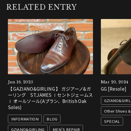
RELATED ENTRY
Jan 16, 2025
Mar 20, 2024
【 GAZIANO&GIRLING 】 ガジアーノ&ガ
GG [Resole]
ーリング ST.JAMES Ⅰセントジェームス
GZIANO&GIRL
Ⅰ オールソール(Aプラン、British Oak
Soles)
Other Shoes &
INFORMATION
BLOG
SPECIAL
GZIANO&GIRLING
MEN'S REPAIR