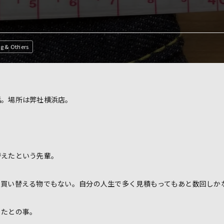
ng & Others
話。場所は弊社横浜店。
替えたという先輩。
に買い替える物でもない。自分の人生で多く見積もってもあと数回しか
ったとの事。