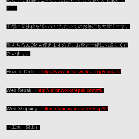
す。
工場に直接靴を送っていただいてのお修理も大歓迎です。
※もちろんDMも使えますので、お靴と一緒にお送りくだ
さいませ。
How To Order ：
http://www.union-works.co.jp/contact/
Web Repair ：
http://unionworksrepair.com/#!/
Web Shopping ：
https://unionworks.stores.jp/#!/
（工場 森田）