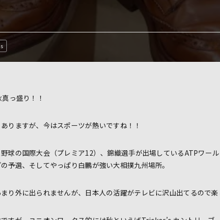
's
秋真っ盛り！！
ろありますが、今はスポーツが熱いですね！！
野球の国際大会（プレミア12）、錦織選手が出場しているATPワー
プの予選、そしてやっぱり白鵬が強い大相撲九州場所。
あまり外に出られませんが、日本人の活躍がテレビに沢山出てるので楽
ですが、ユニオンワークス的には秋といえばTricker’s カントリーブ