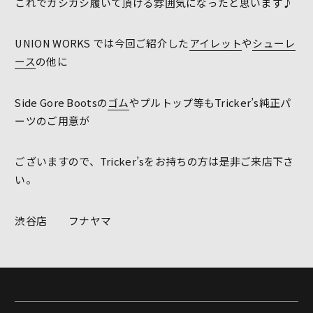
これでガシガシ履いて頂ける雰囲気になったと思います♪
UNION WORKS では今回ご紹介した
アイレット
や
シューレ
ース
の他に
Side Gore Bootsの
ゴム
やプルトップ等もTricker’s純正パ
ーツのご用意が
ございますので、Tricker’sをお持ちの方は是非ご来店下さ
い。
渋谷店 フナヤマ