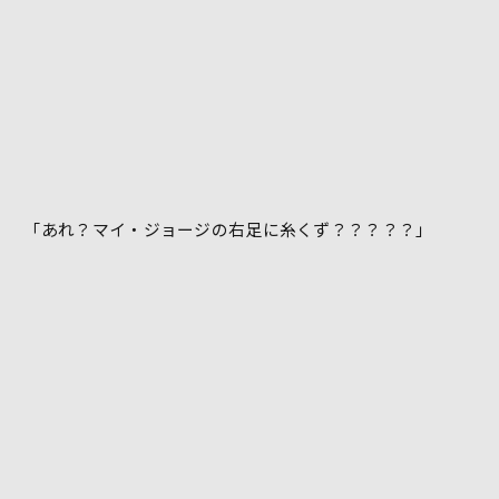
「あれ？マイ・ジョージの右足に糸くず？？？？？」