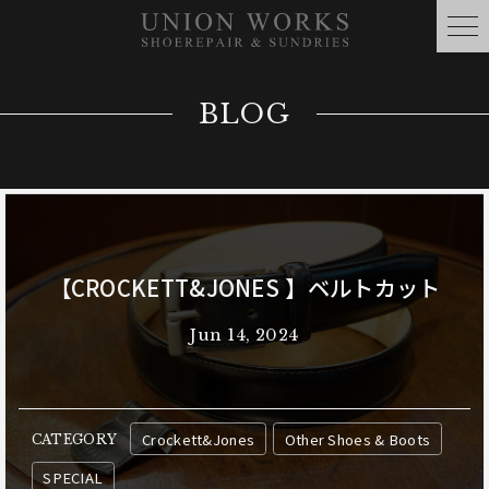
BLOG
【CROCKETT&JONES 】ベルトカット
Jun 14, 2024
Crockett&Jones
Other Shoes & Boots
CATEGORY
SPECIAL