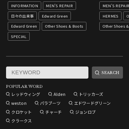
INFORMATION
MEN'S REPAIR
MEN'S REPAI
日々の出来事
Edward Green
HERMES
O
Edward Green
Other Shoes & Boots
Other Shoes &
SPECIAL
POPULAR WORD
レッドウィング
Alden
トリッカーズ
weston
パラブーツ
エドワードグリーン
クロケット
チャーチ
ジョンロブ
クラークス