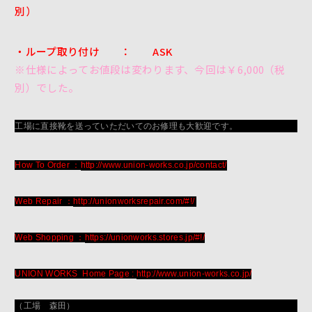
別）
・ループ取り付け ： ASK
※仕様によってお値段は変わります、今回は￥6,000（税
別）でした。
工場に直接靴を送っていただいてのお修理も大歓迎です。
How To Order ：
http://www.union-works.co.jp/contact/
Web Repair ：
http://unionworksrepair.com/#!/
Web Shopping ：
https://unionworks.stores.jp/#!/
UNION WORKS Home Page :
http://www.union-works.co.jp/
（工場 森田）