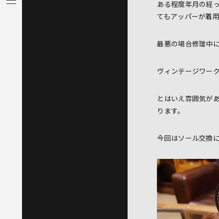
ある程度年月の経
てもアッパーが着
最悪の場合修理中
ヴィンテージワー
とはいえ雰囲気が
ります。
今回はソール交換