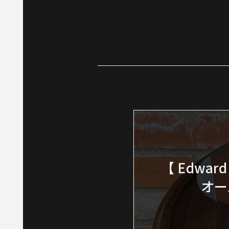
【 Edwar
オー