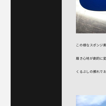
この様なスポンジ素
履き心地が劇的に
くるぶしの擦れで