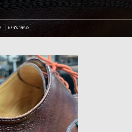
料
MEN'S REPAIR