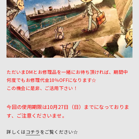
ただいまDMとお修理品を一緒にお待ち頂ければ、期間中
何度でもお修理代金10％OFFになります☆
この機会に是非、ご活用下さい！
今回の使用期限は10月27日（日）までになっておりま
す、ご注意くださいませ。
詳しくは
コチラ
をご覧ください☆