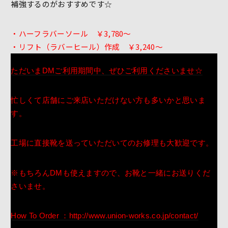
補強するのがおすすめです☆
・ハーフラバーソール ￥3,780～
・リフト（ラバーヒール）作成 ￥3,240～
ただいまDMご利用期間中、ぜひご利用くださいませ☆
忙しくて店舗にご来店いただけない方も多いかと思いま
す。
工場に直接靴を送っていただいてのお修理も大歓迎です。
※もちろんDMも使えますので、お靴と一緒にお送りくだ
さいませ。
How To Order ：http://www.union-works.co.jp/contact/