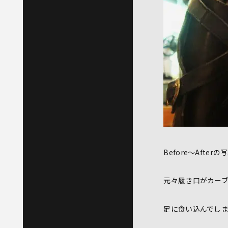
Before～Aft
元々履き口がカー
足に食い込んでしま