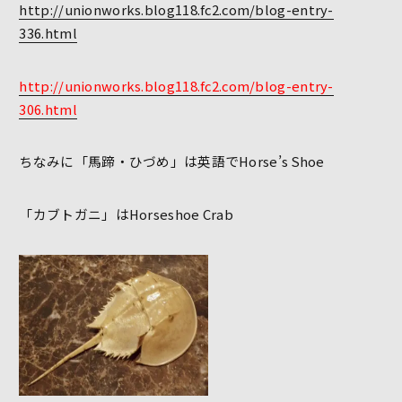
http://unionworks.blog118.fc2.com/blog-entry-
336.html
http://unionworks.blog118.fc2.com/blog-entry-
306.html
ちなみに「馬蹄・ひづめ」は英語でHorse’s Shoe
「カブトガニ」はHorseshoe Crab