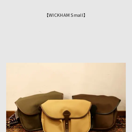
【WICKHAM Small】