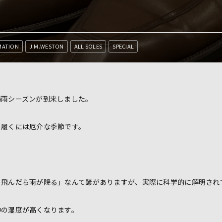
MATION
J.M.WESTON
ALL SOLES
SPECIAL
梅雨シーズンが到来しました。
を履くには厄介な季節です。
く飛んだら雨が降る」なんて諺がありますが、実際に科学的に解明され
中の湿度が高くなります。