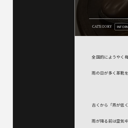
INFOR
CATEGORY
全国的にようやく
雨の日が多く革靴
古くから「燕が低
雨が降る前は空気