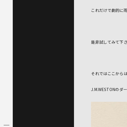
これだけで劇的に
是非試してみて下
それではここから
J.M.WESTON