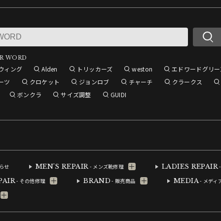
R WORD
ウィング
Alden
トリッカーズ
weston
エドワードグリー
ーツ
クロケット
ジョンロブ
チャーチ
クラークス
ボンクラ
サイズ調整
GUIDI
MEN'S REPAIR
LADIES REPAIR
知らせ
- メンズ靴修理
PAIR
BRAND
MEDIA
- その他修理
- 販売商品
- メディ