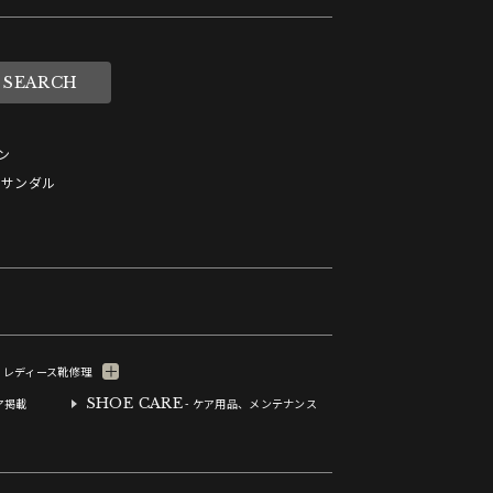
ン
サンダル
- レディース靴修理
SHOE CARE
ア掲載
- ケア用品、メンテナンス