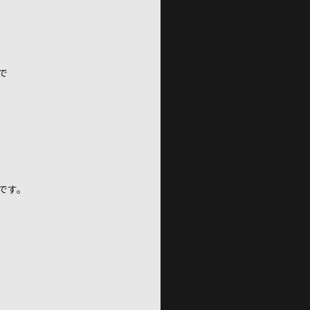
で
です。