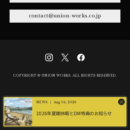
contact@union-works.co.jp
COPYRIGHT © UNION WORKS. ALL RIGHTS RESERVED.
Aug 04, 2026
2026年夏期休暇とDM特典のお知らせ