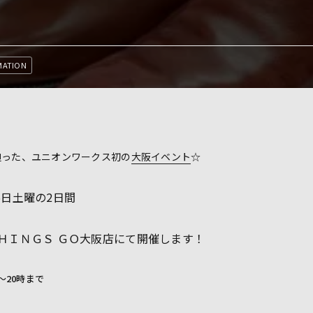
MATION
迫った、ユニオンワークス初の
大阪イベント
☆
5日土曜の2日間
ＴＨＩＮＧＳ ＧＯ大阪店にて開催します！
～20時まで