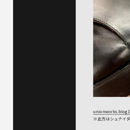
unionworks.blog1
※此方はシュナイ