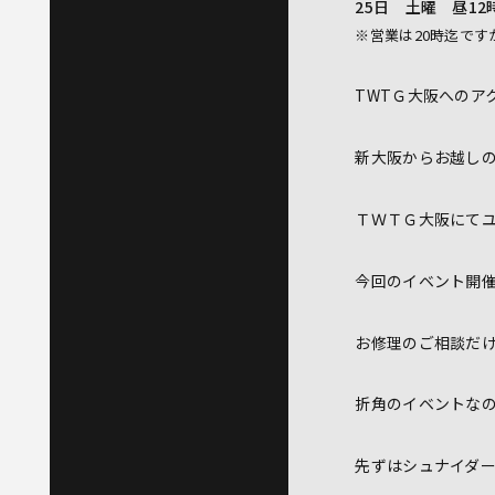
25日 土曜 昼12
※
営業は20時迄です
TWTＧ大阪へのア
新大阪からお越し
ＴＷＴＧ大阪にて
今回のイベント開
お修理のご相談だ
折角のイベントな
先ずはシュナイダ