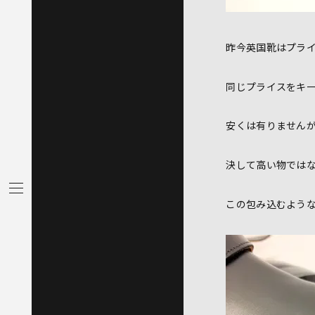
昨今英国靴はプラ
同じプライスをキ
安くは有りません
決して高い物では
この包み込むよう