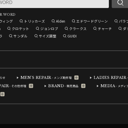
R WORD
ウィング
トリッカーズ
Alden
エドワードグリーン
パラ
n
クロケット
ジョンロブ
クラークス
チャーチ
ダ
ラ
サンダル
サイズ調整
GUIDI
MEN'S REPAIR
LADIES REPAIR
知らせ
- メンズ靴修理
PAIR
BRAND
MEDIA
- その他修理
- 販売商品
- メディ