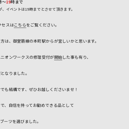
時～
19
時まで
が、イベントは19時までとさせて頂きます。
クセスは
こちら
をご覧ください。
の方は、御堂筋線の本町駅からが宜しいかと思います。
ユニオンワークスの修理受付が
開始
した事も有り、
催となりました。
けでも結構です、ぜひお越しくださいませ！
ので、自信を持ってお勧めできる品として
ーブーツを選びました。