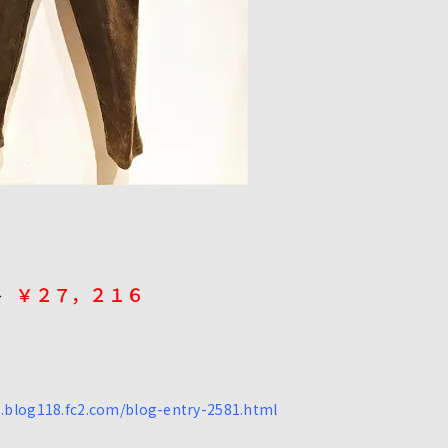
￥２７，２１６
 →
s.blog118.fc2.com/blog-entry-2581.html