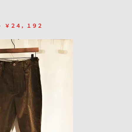
￥２４，１９２
 →