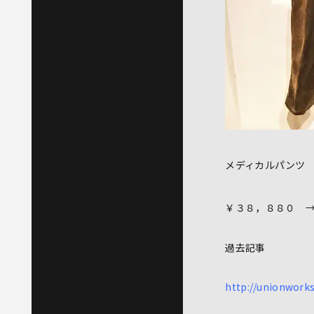
メディカルパンツ
￥３８，８８０
過去記事
http://unionwork