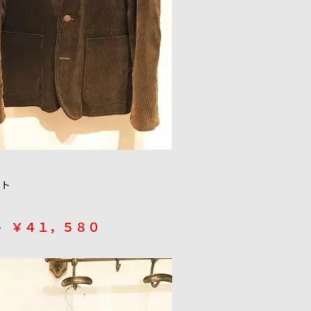
ット
￥４１，５８０
 →