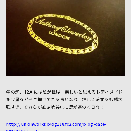
年の瀬、12月には私が世界一美しいと思えるレディメイド
を少量ながらご提供できる事となり、嬉しく感ずるも誘惑
強すぎ、それらが並ぶ渋谷店に足が遠のく日々！
http://unionworks.blog118.fc2.com/blog-date-