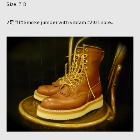
Size 7 D
2足目はSmoke jumper with vibram #2021 sole。