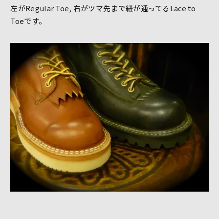
左がRegular Toe, 右がツマ先まで紐が通ってるLace to
Toeです。