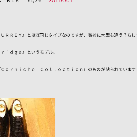
ｓ ＢＬＫ 61/2-5
SOLDOUT
ＥＹ』とほぼ同じタイプなのですが、微妙に木型も違う？らし
ｄｇｅ』というモデル。
ｎｉｃｈｅ Ｃｏｌｌｅｃｔｉｏｎ』のものが貼られています