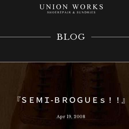
BLOG
『ＳＥＭＩ-ＢＲＯＧＵＥｓ！！
Apr 19, 2008