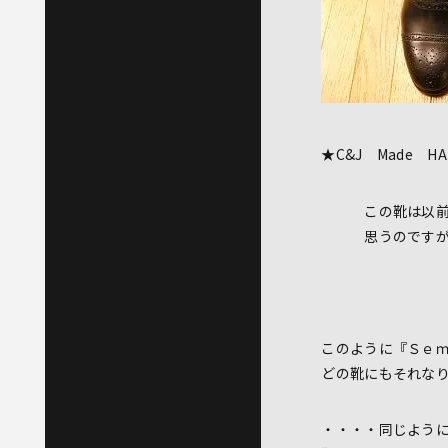
★C&J Made 
この靴は以
思うのですが、私
このように『Ｓｅ
どの靴にもそれな
・・・・同じよう