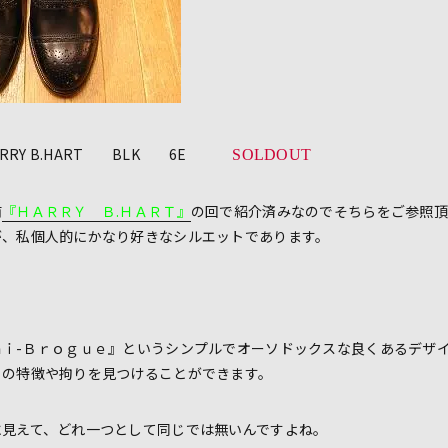
HARRY B.HART BLK 6E
SOLDOUT
前
『ＨＡＲＲＹ Ｂ.ＨＡＲＴ』
の回で紹介済みなのでそちらをご参照
個人的にかなり好きなシルエットであります。
ｍｉ-Ｂｒｏｇｕｅ』というシンプルでオーソドックスな良くあるデザ
りの特徴や拘りを見つけることができます。
に見えて、どれ一つとして同じでは無いんですよね。