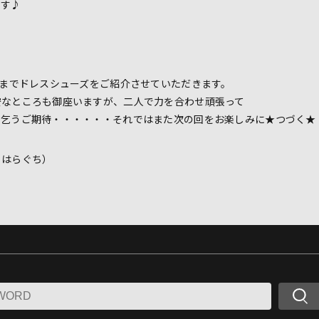
いです♪
日までドレスシューズをご紹介させていただきます。
安なところも御座いますが、二人で力を合わせ頑張って
。乞うご期待・・・・・・それではまた次の回をお楽しみに★つづく★
＆はらぐち）