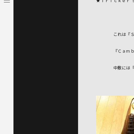
★Ｔｒｉｃｋｅｒ’
これは『ＳＵＲＲ
『Ｃａｍｂｒｉ
中敷には『Ｃｏｒ