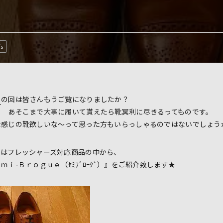
’s
』
の回は皆さんもうご覧になりましたか？
！ あそこまで大事に履いて貰えたら靴冥利に尽きるってものです。
な感じの靴欲しいな～って思った方もいらっしゃるのではないでしょう
回はフレッシャーズ対応商品の中から、
ｉ-Ｂｒｏｇｕｅ（ｾﾐﾌﾞﾛｰｸﾞ）』をご紹介致します★