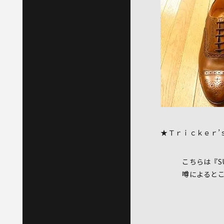
★Ｔｒｉｃｋｅｒ’ｓ
こちらは『SUR
噂によるとこのﾓ