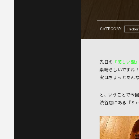
Tricker
CATEGORY
先日の
『美しい皺
素晴らしいですね
実はちょっとあん
と、いうことで今
渋谷店にある『Ｓｅｍ