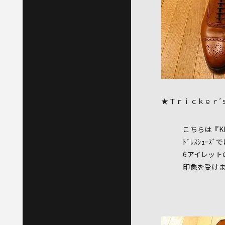
★Ｔｒｉｃｋｅｒ’
こちらは『KENS
ﾄﾞﾚｽｼｭｰｽﾞ
6アイレットのせ
印象を受けま