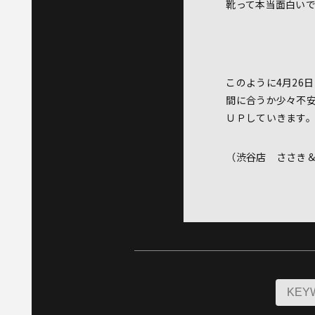
靴って本当面白
このように4月26
間に合うか少々不
ＵＰしていきます
（渋谷店 ささき