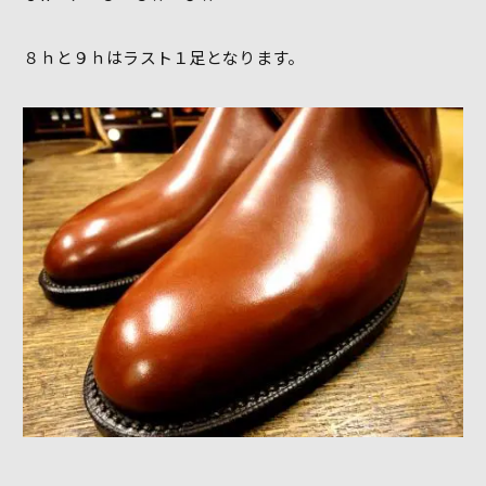
８ｈと９ｈはラスト１足となります。