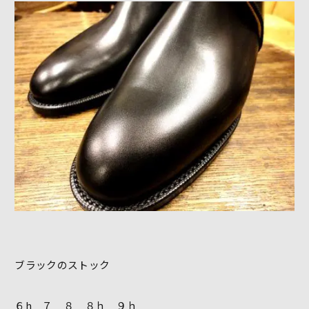
ブラックのストック
６h ７ ８ ８ｈ ９ｈ