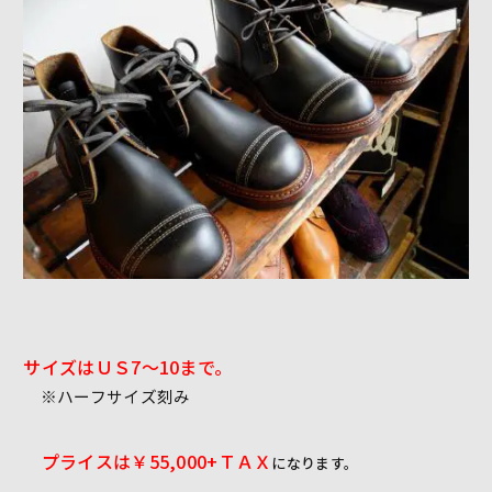
サイズはＵＳ7～10まで。
※ハーフサイズ刻み
プライスは￥55,000+
ＴＡＸ
になります。