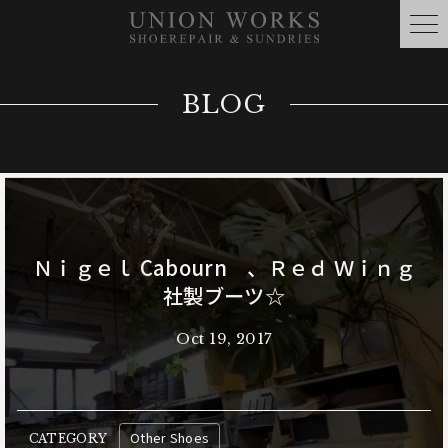
BLOG
Ｎｉｇｅｌ Cabourn 、Ｒｅｄ Ｗｉｎｇ
社製ブーツ☆
Oct 19, 2017
Other Shoes
CATEGORY