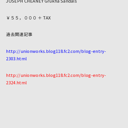
JOSEPH CHEANEY Grukha Sandals
￥５５，０００ ＋ TAX
過去関連記事
http://unionworks.blog118.fc2.com/blog-entry-
2303.html
http://unionworks.blog118.fc2.com/blog-entry-
2324.html