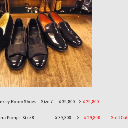
erley Room Shoes Size 7 ￥39,800 ⇒
￥29,800-
pera Pumps Size 8 ￥39,800- ⇒
￥29,800- Sold Ou