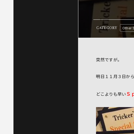
Other 
CATEGORY
突然ですが。
明日１１月３日か
Ｓ
どこよりも早い