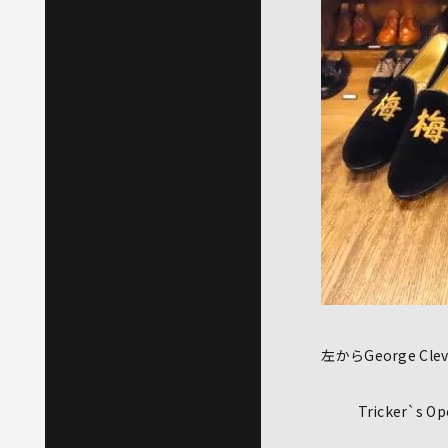
左からGeorge Clev
Tricker`s O