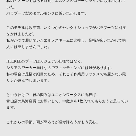
私のイメージではある時期、エルメスのコテージラインにも採用されて
いた、
パラブーツ製のダブルモンクに近い気がします。
このモデルは数年前、いくつかのセレクトショップがパラブーツに別注
をかけましたが、
私がかつて履いていたエルメスネームに比較し、足幅が広い気がして購
入には至りませんでした。
HECKELのブーツはカジュアル仕様ではなく、
シリアスワーカー向けなのでフィッティングには難があります。
私の場合は足幅が細目のため、それこそ作業用ソックスでも履かない限
り足が遊んでしまいます。
というわけで、靴の悩みはユニオンワークスに丸投げ。
青山店の鳥海店長にお願いして、中敷きを
1
枚入れてもらおうと思ってい
ます。
これからの季節、雨が降ろうが雪が降ろうがもう安心。