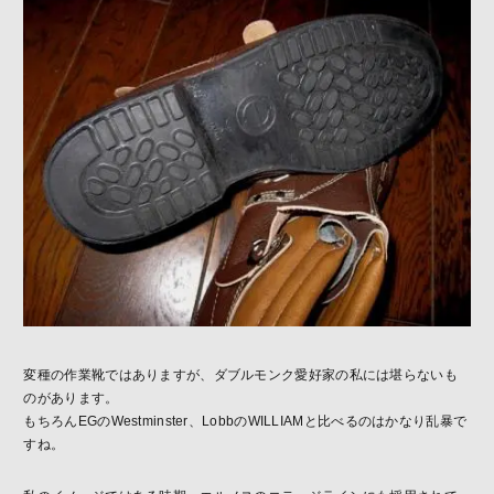
変種の作業靴ではありますが、ダブルモンク愛好家の私には堪らないも
のがあります。
もちろん
EG
の
Westminster
、
Lobb
の
WILLIAM
と比べるのはかなり乱暴で
すね。