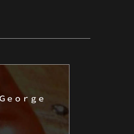
 Ｇｅｏｒｇｅ