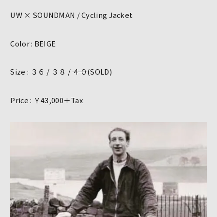
UW × SOUNDMAN / Cycling Jacket
Color : BEIGE
Size : ３６ / ３８ /
４０
(SOLD)
Price : ￥43,000＋Tax