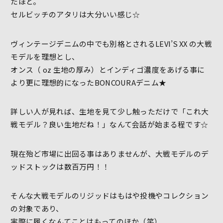
たほど。
セルビッチのアタリは大分いい感じ☆
ヴィンテージデニムの中でも別格とされるLEVI’S XX の大戦
モデルを理想とし、
オンス（ oz 生地の厚み）とインディゴ濃度をあげる事に
より更に理想的になったBONCOURAデニム★
詳しい人が見れば、生地を見て少し触っただけで「これ大
戦モデル？良い生地だね！」なんて会話が始まる程です☆
現在殆ど市場に出回る事はありませんが、大戦モデルのデ
ッドストックは数百万円！！
そんな大戦モデルのリジッドはもはや投機やコレクション
の対象であり、
実際に履くなんてことはもってのほか（笑）