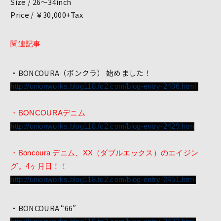
Size / 26～34inch
Price / ￥30,000+Tax
関連記事
・BONCOURA（ボンクラ） 始めました！
http://unionworks.blog118.fc2.com/blog-entry-2406.html
・BONCOURAデニム
http://unionworks.blog118.fc2.com/blog-entry-2429.htm
・Boncoura デニム、XX（ダブルエックス）のエイジン
グ。4ヶ月目！！
http://unionworks.blog118.fc2.com/blog-entry-2451.html
・BONCOURA “66”