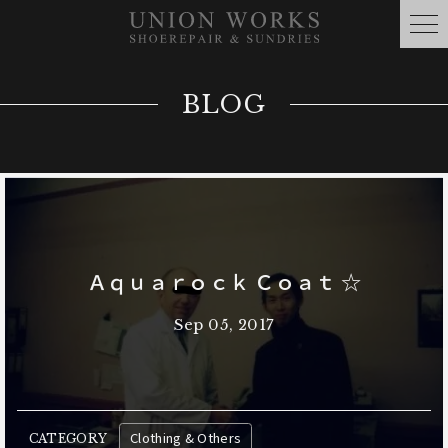
BLOG
Ａｑｕａｒｏｃｋ Ｃｏａｔ ☆
Sep 05, 2017
Clothing & Others
CATEGORY