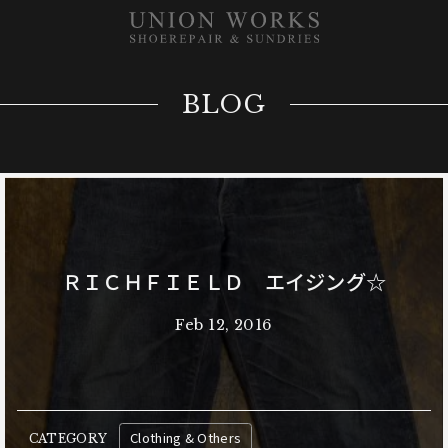
BLOG
ＲＩＣＨＦＩＥＬＤ エイジング☆
Feb 12, 2016
Clothing & Others
CATEGORY