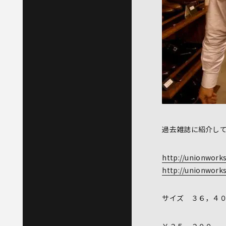
過去雑誌に紹介し
http://unionwork
http://unionwork
サイズ ３６，４