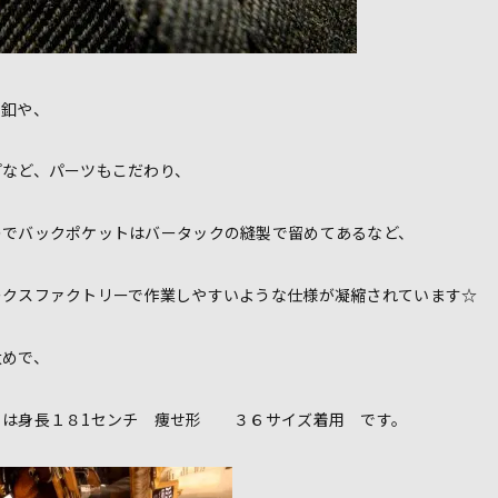
ツ釦や、
プなど、パーツもこだわり、
のでバックポケットはバータックの縫製で留めてあるなど、
ークスファクトリーで作業しやすいような仕様が凝縮されています☆
太めで、
フは身長１８1センチ 痩せ形 ３６サイズ着用 です。