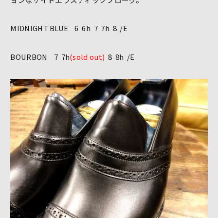
MIDNIGHT BLUE 6 6h 7 7h 8 /E
BOURBON 7 7h
(sold out)
8 8h /E