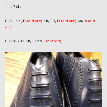
こちらは、
BLK 5ｈ/E
(sold out)
6h/E 7/E
(sold out)
6h/D
(sold
out)
BORDEAUX 5h/E 6h/E
(sold out)