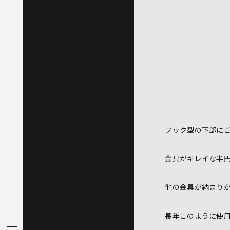
フック型の下部に
金具がキレイな半
他の金具が納まり
長年このように使