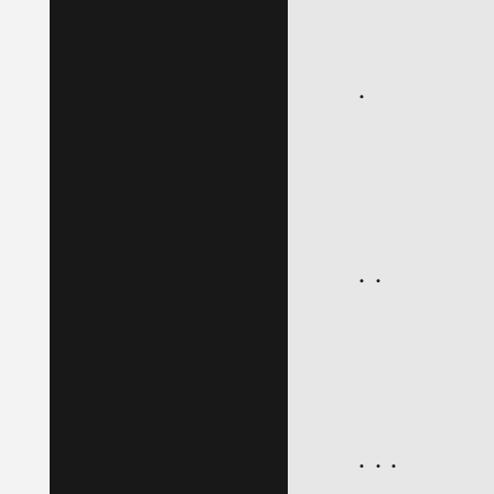
・
・・
・・・