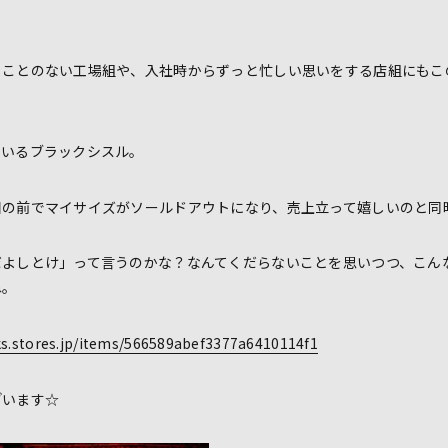
ることのない工場組や、入社時からずっと忙しい思いをする店組にもこ
ているブラックシスル。
目の前でマイサイズがソールドアウトになり、売上立って嬉しいのと同
だよしとけ」って言うのかな？なんてくだらないことを思いつつ、こん
ね。
ks.stores.jp/items/566589abef3377a6410114f1
ざいます☆