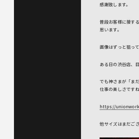
感謝致します。
普段お客様に接す
思います。
画像はずっと狙っ
ある日の渋谷店、
でも神さまが「ま
仕事の楽しさです
https://unionwor
他サイズはまだご